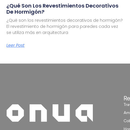
¿Qué Son Los Revestimientos Decorativos
De Hormigón?
¿Qué son los revestimientos decorativos de hormigón?
El revestimiento de hormigón para paredes cada vez
se utiliza más en arquitectura
Leer Post
Re
Tra
Am
Co
Hor