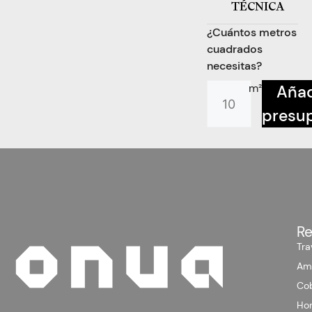
TÉCNICA
¿Cuántos metros
cuadrados
necesitas?
m²
Añad
presu
Re
Tra
Am
Co
Hor